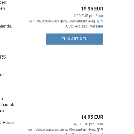
aben
ten
19,95 EUR
d
2,00 EUR pro Paar
Kein Steuerausweis gem. Kleinuntern.-Reg. §19
hlands
.
UStG evt. zzgl.
Versand
ZUM ARTIKEL
 RS
mit
ve
t sie ab
ra
14,95 EUR
d Ferse
4,98 EUR pro Paar
Kein Steuerausweis gem. Kleinuntern.-Reg. §19