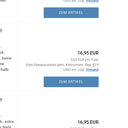
mmer
UStG evt. zzgl.
Versand
ZUM ARTIKEL
y
.
ck,
16,95 EUR
, keine
5,65 EUR pro Paar
ine
Kein Steuerausweis gem. Kleinuntern.-Reg. §19
rhalb
UStG evt. zzgl.
Versand
ZUM ARTIKEL
y
.
k, extra
16,95 EUR
e Naht