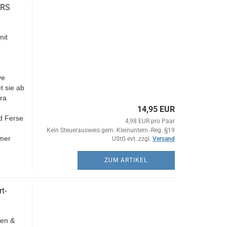
 RS
mit
ve
t sie ab
ra
14,95 EUR
d Ferse
4,98 EUR pro Paar
Kein Steuerausweis gem. Kleinuntern.-Reg. §19
mmer
UStG evt. zzgl.
Versand
ZUM ARTIKEL
t-
ren &