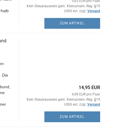
5,65 EUR pro Paar
Kein Steuerausweis gem. Kleinuntern.-Reg. §19
rhalb
UStG evt. zzgl.
Versand
ZUM ARTIKEL
and
en
,
. Die
ibund,
14,95 EUR
ine
4,98 EUR pro Paar
Kein Steuerausweis gem. Kleinuntern.-Reg. §19
mer
UStG evt. zzgl.
Versand
ZUM ARTIKEL