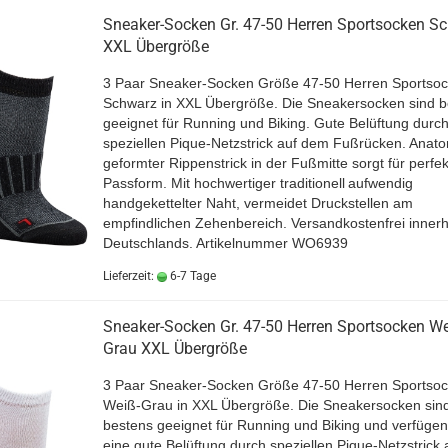
Sneaker-Socken Gr. 47-50 Herren Sportsocken S
XXL Übergröße
3 Paar Sneaker-Socken Größe 47-50 Herren Sportsoc
Schwarz in XXL Übergröße. Die Sneakersocken sind b
geeignet für Running und Biking. Gute Belüftung durc
speziellen Pique-Netzstrick auf dem Fußrücken. Anat
geformter Rippenstrick in der Fußmitte sorgt für perfek
Passform. Mit hochwertiger traditionell
aufwendig
handgekettelter Naht, vermeidet Druckstellen am
empfindlichen Zehenbereich. Versandkostenfrei innerh
Deutschlands.
Artikelnummer WO6939
Lieferzeit:
6-7 Tage
Sneaker-Socken Gr. 47-50 Herren Sportsocken We
Grau XXL Übergröße
3 Paar Sneaker-Socken Größe 47-50 Herren Sportsoc
Weiß-Grau in XXL Übergröße. Die Sneakersocken sin
bestens geeignet für Running und Biking und verfügen
eine gute Belüftung durch speziellen Pique-Netzstrick