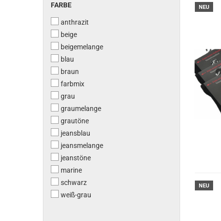
FARBE
FARBE
NEU
anthrazit
beige
beigemelange
blau
braun
farbmix
grau
graumelange
grautöne
jeansblau
jeansmelange
jeanstöne
marine
schwarz
NEU
weiß-grau