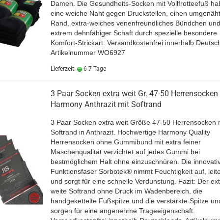
Damen. Die Gesundheits-Socken mit Vollfrotteefuß h
eine weiche Naht gegen Druckstellen, einen umgenäh
Rand, extra-weiches venenfreundliches Bündchen un
extrem dehnfähiger Schaft durch spezielle besondere
Komfort-Strickart. Versandkostenfrei innerhalb Deutsc
Artikelnummer WO6927
Lieferzeit:
6-7 Tage
3 Paar Socken extra weit Gr. 47-50 Herrensocken
Harmony Anthrazit mit Softrand
3 Paar Socken extra weit Größe 47-50 Herrensocken 
Softrand in Anthrazit. Hochwertige Harmony Quality
Herrensocken ohne Gummibund mit extra feiner
Maschenqualität verzichtet auf jedes Gummi bei
bestmöglichem Halt ohne einzuschnüren. Die innovati
Funktionsfaser Sorbotek® nimmt Feuchtigkeit auf, leite
und sorgt für eine schnelle Verdunstung. Fazit: Der ext
weite Softrand ohne Druck im Wadenbereich, die
handgekettelte Fußspitze und die verstärkte Spitze un
sorgen für eine angenehme Trageeigenschaft.