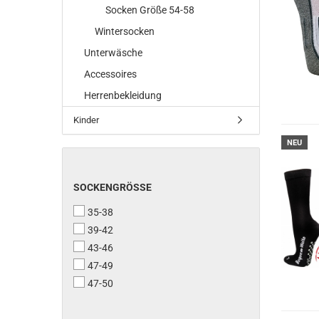
Socken Größe 54-58
Wintersocken
Unterwäsche
Accessoires
Herrenbekleidung
Kinder
NEU
SOCKENGRÖSSE
SOCKENGRÖSSE
35-38
39-42
43-46
47-49
47-50