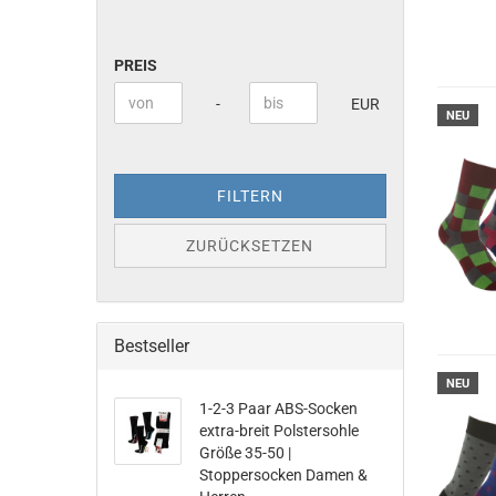
PREIS
PREIS
Preis bis
-
EUR
NEU
FILTERN
ZURÜCKSETZEN
Bestseller
NEU
1-2-3 Paar ABS-Socken
extra-breit Polstersohle
Größe 35-50 |
Stoppersocken Damen &