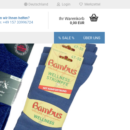
Deutschland
Login
Merkzettel
 wir Ihnen helfen?
Ihr Warenkorb
on: +49 157 33996724
0,00 EUR
% SALE %
ÜBER UNS