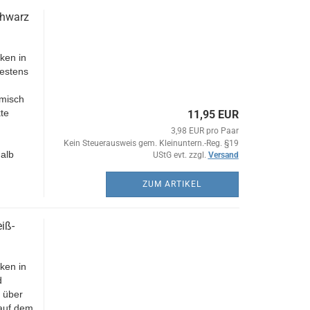
chwarz
ken in
estens
h
omisch
te
11,95 EUR
3,98 EUR pro Paar
Kein Steuerausweis gem. Kleinuntern.-Reg. §19
alb
UStG evt. zzgl.
Versand
ZUM ARTIKEL
iß-
ken in
d
 über
 auf dem