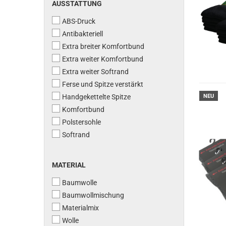
AUSSTATTUNG
AUSSTATTUNG
ABS-Druck
Antibakteriell
Extra breiter Komfortbund
Extra weiter Komfortbund
Extra weiter Softrand
Ferse und Spitze verstärkt
Handgekettelte Spitze
NEU
Komfortbund
Polstersohle
Softrand
MATERIAL
MATERIAL
Baumwolle
Baumwollmischung
Materialmix
Wolle