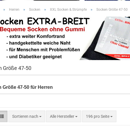
»
»
»
»
Herren
Socken
XXL Socken & Strümpfe
Socken Größe 47-50
n Größe 47-50
 Größe 47-50 für Herren
Sortieren nach
pro Seite
Sortieren nach
Alle Hersteller
196 pro Seite