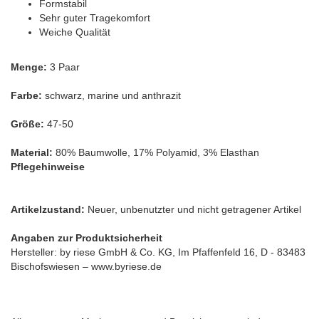
Formstabil
Sehr guter Tragekomfort
Weiche Qualität
Menge:
3 Paar
Farbe:
schwarz, marine und anthrazit
Größe:
47-50
Material:
80% Baumwolle, 17% Polyamid, 3% Elasthan
Pflegehinweise
Artikelzustand:
Neuer, unbenutzter und nicht getragener Artikel
Angaben zur Produktsicherheit
Hersteller: by riese GmbH & Co. KG, Im Pfaffenfeld 16, D - 83483
Bischofswiesen – www.byriese.de