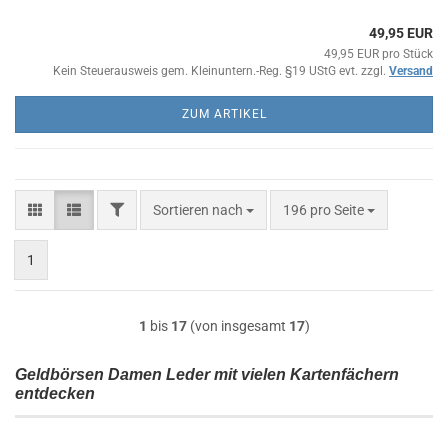
49,95 EUR
49,95 EUR pro Stück
Kein Steuerausweis gem. Kleinuntern.-Reg. §19 UStG evt. zzgl.
Versand
ZUM ARTIKEL
FILTER
Sortieren nach
pro Seite
Sortieren nach
196 pro Seite
1
1
bis
17
(von insgesamt
17
)
Geldbörsen Damen Leder mit vielen Kartenfächern
entdecken