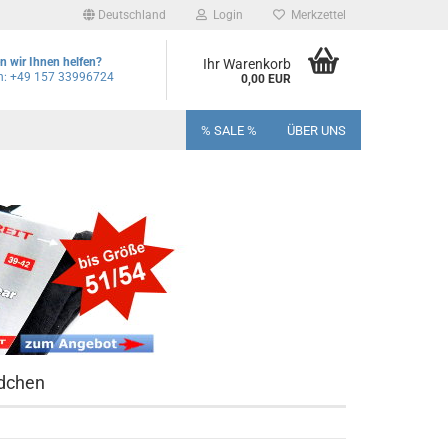
Deutschland
Login
Merkzettel
 wir Ihnen helfen?
Ihr Warenkorb
on: +49 157 33996724
0,00 EUR
% SALE %
ÜBER UNS
ädchen