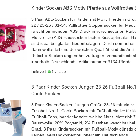
Kinder Socken ABS Motiv Pferde aus Vollfrottee 
3 Paar ABS-Socken für Kinder mit Motiv Pferde in Grö
22 / 23-26 / 31-34. Vollfrottee Stoppersocken für Mäd
rutschhemmendem ABS-Druck in verschiedenen Farb
Motive. Die ABS-Haussocken bieten Kids optimalen Ha
sind ideal bei glatten Bodenbelägen. Durch den hohen
Baumwollanteil und der weichen Qualität sind die Anti-
Rutsche-Socken angenehm zu tragen. Versandkostenf
innerhalb Deutschlands. Artikelnummer 3134-Pferde
Lieferzeit:
6-7 Tage
3 Paar Kinder-Socken Jungen 23-26 Fußball No.
Coole Socken
3 Paar Kinder-Socken Jungen Größe 23-26 mit Motiv
Fussball No. 1. Coole Socken
mit Fußball-Motive
für k
Fußball-Fans
, handgekettelte weiche Naht. Material: 
Baumwolle, 20% Polyamid, 2% Elasthan waschbar bei
Grad. 3 Paar Kindersocken mit Fußball-Motiv günstig o
kaufen. Versandkostenfrei innerhalb Deutschlands.