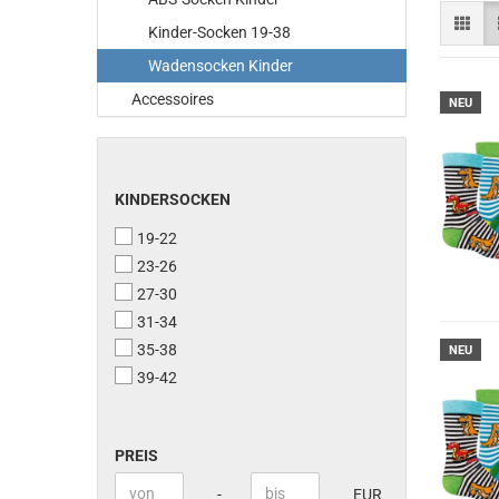
Kinder-Socken 19-38
Wadensocken Kinder
Accessoires
NEU
KINDERSOCKEN
KINDERSOCKEN
19-22
23-26
27-30
31-34
35-38
NEU
39-42
PREIS
PREIS
Preis bis
-
EUR