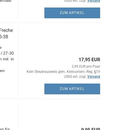
erhalb
UStG evt. zzgl.
Versand
ZUM ARTIKEL
Freche
5-38
e
/ 27-30
n mit in
17,95 EUR
2,99 EUR pro Paar
ken
Kein Steuerausweis gem. Kleinuntern.-Reg. §19
UStG evt. zzgl.
Versand
ZUM ARTIKEL
n für
9,95 EUR