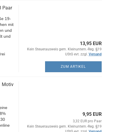
3 Paar
ße 19-
chen mit
en und
lt und
13,95 EUR
Kein Steuerausweis gem. Kleinuntern.-Reg. §19
rei
UStG evt. zzgl.
Versand
ZUM ARTIKEL
1 Motiv
leine
78%
9,95 EUR
 30
3,32 EUR pro Paar
nline
Kein Steuerausweis gem. Kleinuntern.-Reg. §19
UStG evt. zzgl.
Versand