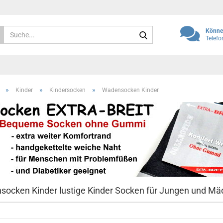
Suche...
Können
Telef
»
»
»
Kinder
Kindersocken
Wadensocken Kinder
ocken Kinder lustige Kinder Socken für Jungen und M