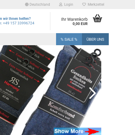
Deutschland
Login
Merkzettel
 wir Ihnen helfen?
Ihr Warenkorb
on: +49 157 33996724
0,00 EUR
% SALE %
ÜBER UNS