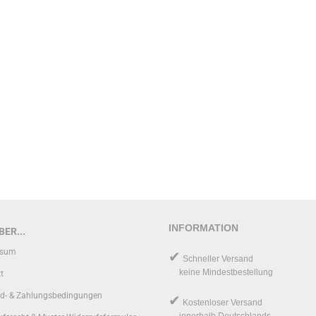
INFORMATION
ER...
ssum
✔
Schneller Versand
keine Mindestbestellung
t
d- & Zahlungsbedingungen
✔
Kostenloser Versand