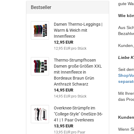
gute War
Bestseller
Wie kön
Damen Thermo-Leggings |
Aus Sich
Warm & Weich mit
Bezahlvo
Innenfleece
12,95 EUR
Kunden, 
12,95 EUR pro Stück
Liebe K
Thermo-Strumpfhosen
Damen große Größen XXL
Seit dem
mit Innenfleece in
ShopVo
Bordeaux Braun Grün
separat
Anthrazit Schwarz
14,95 EUR
Mit Ihre
14,95 EUR pro Stück
das Prod
Overknee-Strümpfe im
"College-Style" OneSize-36-
Kundens
41 | 1 Paar Overknees
13,95 EUR
Wenn Sie
13,95 EUR pro Paar