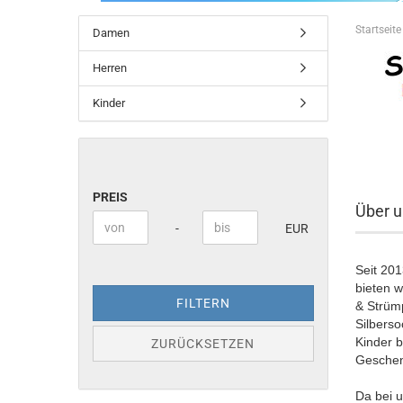
Startseite
Damen
Herren
Kinder
PREIS
PREIS
Über u
Preis bis
-
EUR
Seit 20
bieten w
FILTERN
& Strümp
Silbers
Kinder b
ZURÜCKSETZEN
Geschenk
Da bei u