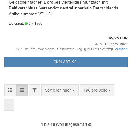
Geldscheinfächer, 1 großes vierteiliges Münzfach mit
Reißverschluss.
Versandkostenfrei innerhalb Deutschlands
.
Artikelnummer: VTL151
Lieferzeit:
6-7 Tage
49,95 EUR
49,95 EUR pro Stück
Kein Steuerausweis gem. Kleinuntern.-Reg. §19 UStG evt. zzgl.
Versand
ZUM ARTIKEL
FILTER
Sortieren nach
pro Seite
Sortieren nach
196 pro Seite
1
1
bis
18
(von insgesamt
18
)