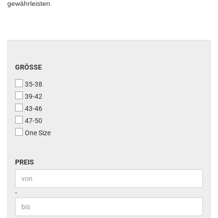
gewährleisten.
GRÖSSE
GRÖSSE
35-38
39-42
43-46
47-50
One Size
PREIS
PREIS
Preis bis
-