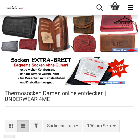
Thermosocken Damen online entdecken |
UNDERWEAR 4ME
FILTER
Sortieren nach
pro Seite
Sortieren nach
196 pro Seite