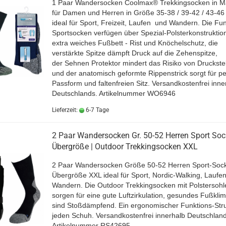
1 Paar Wandersocken Coolmax® Trekkingsocken in M
für Damen und Herren in Größe 35-38 / 39-42 / 43-46 
ideal für Sport, Freizeit, Laufen und Wandern. Die Fun
Sportsocken verfügen über Spezial-Polsterkonstruktio
extra weiches Fußbett - Rist und Knöchelschutz, die
verstärkte Spitze dämpft Druck auf die Zehenspitze,
der Sehnen Protektor mindert das Risiko von Druckste
und der anatomisch geformte Rippenstrick sorgt für pe
Passform und faltenfreien Sitz.
Versandkostenfrei inne
Deutschlands.
Artikelnummer WO6946
Lieferzeit:
6-7 Tage
2 Paar Wandersocken Gr. 50-52 Herren Sport So
Übergröße | Outdoor Trekkingsocken XXL
2 Paar Wandersocken Größe 50-52 Herren Sport-Sock
Übergröße XXL ideal für Sport, Nordic-Walking, Laufe
Wandern. Die Outdoor Trekkingsocken mit Polstersohl
sorgen für eine gute Luftzirkulation, gesundes Fußkli
sind Stoßdämpfend. Ein ergonomischer Funktions-Str
jeden Schuh.
Versandkostenfrei innerhalb Deutschland
Artikelnummer RS42695