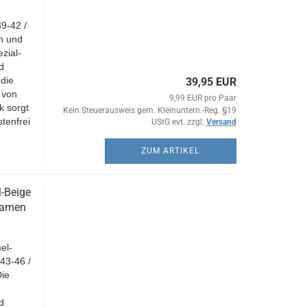
9-42 /
en und
zial-
d
 die
39,95 EUR
 von
9,99 EUR pro Paar
k sorgt
Kein Steuerausweis gem. Kleinuntern.-Reg. §19
tenfrei
UStG evt. zzgl.
Versand
ZUM ARTIKEL
-Beige
 Damen
el-
43-46 /
Die
d