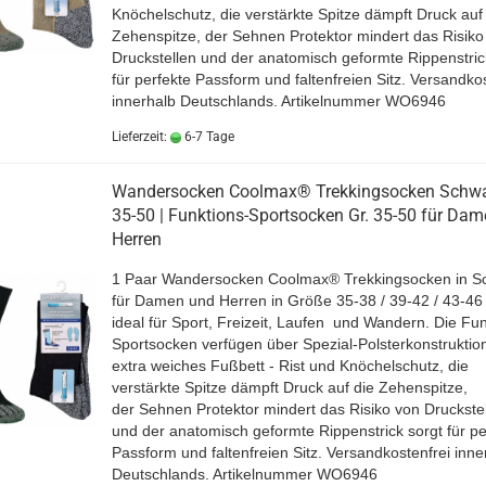
Knöchelschutz, die verstärkte Spitze dämpft Druck auf
Zehenspitze, der Sehnen Protektor mindert das Risiko
Druckstellen und der anatomisch geformte Rippenstric
für perfekte Passform und faltenfreien Sitz.
Versandkos
innerhalb Deutschlands.
Artikelnummer WO6946
Lieferzeit:
6-7 Tage
Wandersocken Coolmax® Trekkingsocken Schwa
35-50 | Funktions-Sportsocken Gr. 35-50 für Dam
Herren
1 Paar Wandersocken Coolmax® Trekkingsocken in S
für Damen und Herren in Größe 35-38 / 39-42 / 43-46 
ideal für Sport, Freizeit, Laufen und Wandern. Die Fun
Sportsocken verfügen über Spezial-Polsterkonstruktio
extra weiches Fußbett - Rist und Knöchelschutz, die
verstärkte Spitze dämpft Druck auf die Zehenspitze,
der Sehnen Protektor mindert das Risiko von Druckste
und der anatomisch geformte Rippenstrick sorgt für pe
Passform und faltenfreien Sitz.
Versandkostenfrei inne
Deutschlands.
Artikelnummer WO6946