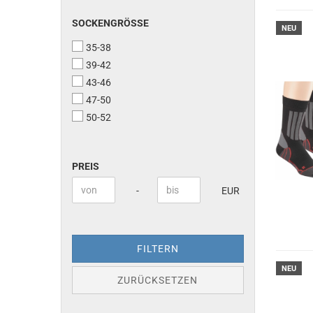
SOCKENGRÖSSE
SOCKENGRÖSSE
NEU
35-38
39-42
43-46
47-50
50-52
PREIS
PREIS
Preis bis
-
EUR
FILTERN
NEU
ZURÜCKSETZEN