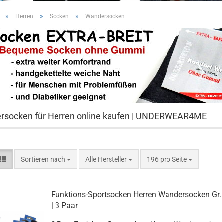
»
»
»
Herren
Socken
Wandersocken
rsocken für Herren online kaufen | UNDERWEAR4ME
Sortieren nach
pro Seite
Sortieren nach
Alle Hersteller
196 pro Seite
Funktions-Sportsocken Herren Wandersocken Gr.
| 3 Paar