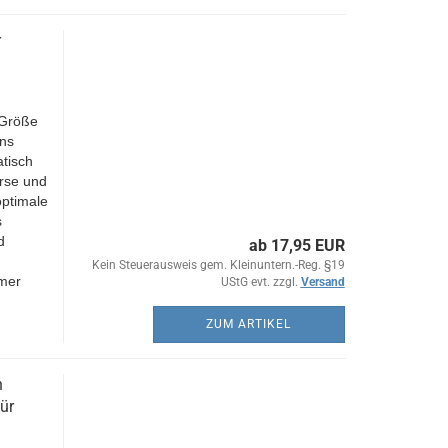
r
 Größe
ns
atisch
rse und
optimale
s
d
ab 17,95 EUR
Kein Steuerausweis gem. Kleinuntern.-Reg. §19
mer
UStG evt. zzgl.
Versand
ZUM ARTIKEL
n
ür