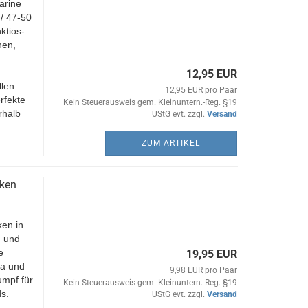
arine
/ 47-50
ktios-
nen,
12,95 EUR
llen
12,95 EUR pro Paar
rfekte
Kein Steuerausweis gem. Kleinuntern.-Reg. §19
rhalb
UStG evt. zzgl.
Versand
ZUM ARTIKEL
cken
en in
n und
e
19,95 EUR
ma und
9,98 EUR pro Paar
umpf für
Kein Steuerausweis gem. Kleinuntern.-Reg. §19
s.
UStG evt. zzgl.
Versand