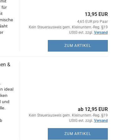
mit
 für
it
13,95 EUR
omische
4,65 EUR pro Paar
Naht
Kein Steuerausweis gem. Kleinuntern.-Reg. §19
er
UStG evt. zzgl.
Versand
ZUM ARTIKEL
men &
&
n ideal
cken
l und
le.
ab 12,95 EUR
Kein Steuerausweis gem. Kleinuntern.-Reg. §19
b
UStG evt. zzgl.
Versand
ZUM ARTIKEL