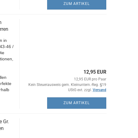
ZUM ARTIKEL
n
rren
n in
43-46 /
Die
tionen,
12,95 EUR
llen
12,95 EUR pro Paar
rfekte
Kein Steuerausweis gem. Kleinuntern.-Reg. §19
rhalb
UStG evt. zzgl.
Versand
ZUM ARTIKEL
 Gr.
en