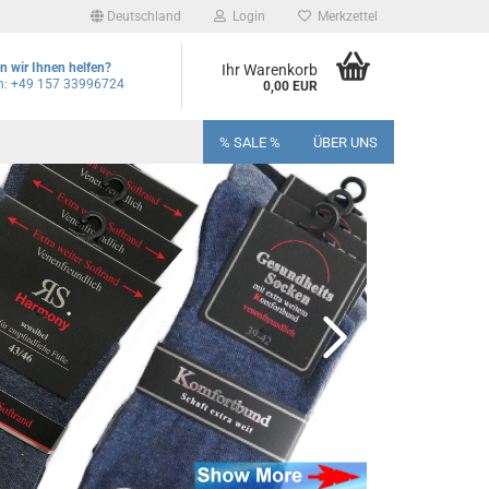
Deutschland
Login
Merkzettel
 wir Ihnen helfen?
Ihr Warenkorb
on: +49 157 33996724
0,00 EUR
% SALE %
ÜBER UNS