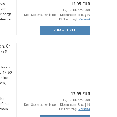
 die
12,95 EUR
 von
12,95 EUR pro Paar
k sorgt
Kein Steuerausweis gem. Kleinuntern.-Reg. §19
tenfrei
UStG evt. zzgl.
Versand
ZUM ARTIKEL
rz Gr.
en &
chwarz
/ 47-50
ktios-
nen,
12,95 EUR
llen
12,95 EUR pro Paar
rfekte
Kein Steuerausweis gem. Kleinuntern.-Reg. §19
rhalb
UStG evt. zzgl.
Versand