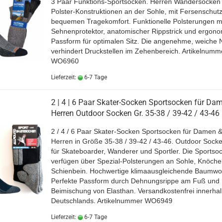
3 Paar Funktions-Sportsocken. Herren Wandersocken 
Polster-Konstruktionen an der Sohle, mit Fersenschutz
bequemen Tragekomfort. Funktionelle Polsterungen m
Sehnenprotektor, anatomischer Rippstrick und ergon
Passform für optimalen Sitz. Die angenehme, weiche 
verhindert Druckstellen im Zehenbereich.
Artikelnumm
WO6960
Lieferzeit:
6-7 Tage
2 | 4 | 6 Paar Skater-Socken Sportsocken für Da
Herren Outdoor Socken Gr. 35-38 / 39-42 / 43-46
2 / 4 / 6 Paar Skater-Socken Sportsocken für Damen 
Herren in Größe 35-38 / 39-42 / 43-46. Outdoor Socke
für Skateboarder, Wanderer und Sportler. Die Sportso
verfügen über Spezial-Polsterungen an Sohle, Knöche
Schienbein. Hochwertige klimaausgleichende Baumwol
Perfekte Passform durch Dehnungsrippe am Fuß und
Beimischung von Elasthan. Versandkostenfrei innerhal
Deutschlands
.
Artikelnummer WO6949
Lieferzeit:
6-7 Tage