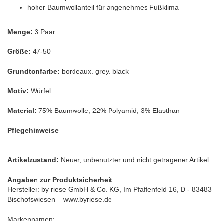
hoher Baumwollanteil für angenehmes Fußklima
Menge:
3 Paar
Größe:
47-50
Grundtonfarbe:
bordeaux, grey, black
Motiv:
Würfel
Material:
75% Baumwolle, 22% Polyamid, 3% Elasthan
Pflegehinweise
Artikelzustand:
Neuer, unbenutzter und nicht getragener Artikel
Angaben zur Produktsicherheit
Hersteller: by riese GmbH & Co. KG, Im Pfaffenfeld 16, D - 83483
Bischofswiesen – www.byriese.de
Markennamen: