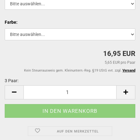
Farbe:
16,95 EUR
5,65 EUR pro Paar
Kein Steuerausweis gem. Kleinuntern.-Reg. §19 UStG evt. zzgl.
Versand
3 Paar:
3
Paar
AUF DEN MERKZETTEL