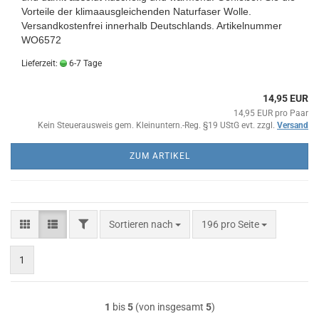
Vorteile der klimaausgleichenden Naturfaser Wolle.
Versandkostenfrei innerhalb Deutschlands.
Artikelnummer
WO6572
Lieferzeit:
6-7 Tage
14,95 EUR
14,95 EUR pro Paar
Kein Steuerausweis gem. Kleinuntern.-Reg. §19 UStG evt. zzgl.
Versand
ZUM ARTIKEL
FILTER
Sortieren nach
pro Seite
Sortieren nach
196 pro Seite
1
1
bis
5
(von insgesamt
5
)