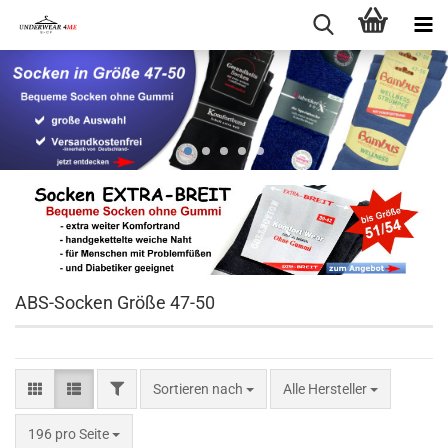
ABS-Socken Größe 47-50
FILTER
Sortieren nach
Sortieren nach
Alle Hersteller
pro Seite
196 pro Seite