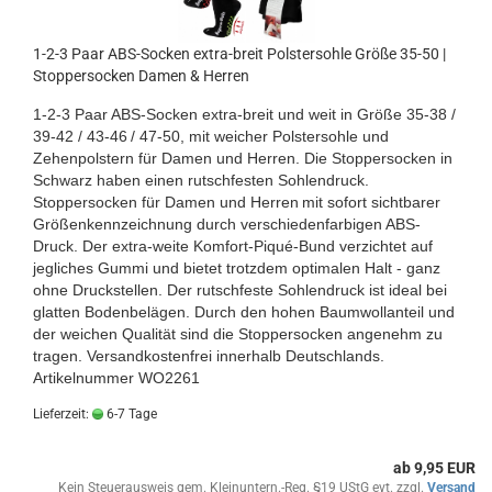
1-2-3 Paar ABS-Socken extra-breit Polstersohle Größe 35-50 |
Stoppersocken Damen & Herren
1-2-3 Paar ABS-Socken extra-breit und weit
in Größe 35-38 /
39-42 / 43-46
/ 47-50, mit weicher Polstersohle und
Zehenpolstern für Damen und Herren. Die Stoppersocken in
Schwarz haben einen rutschfesten Sohlendruck.
Stoppersocken für Damen und Herren
mit sofort sichtbarer
Größenkennzeichnung durch verschiedenfarbigen ABS-
Druck. Der extra-weite Komfort-Piqué-Bund verzichtet auf
jegliches Gummi und bietet trotzdem optimalen Halt - ganz
ohne Druckstellen. D
er rutschfeste Sohlendruck ist ideal bei
glatten Bodenbelägen. Durch den hohen Baumwollanteil und
der weichen Qualität sind die Stoppersocken angenehm zu
tragen.
Versandkostenfrei innerhalb Deutschlands.
Artikelnummer WO2261
Lieferzeit:
6-7 Tage
ab 9,95 EUR
Kein Steuerausweis gem. Kleinuntern.-Reg. §19 UStG evt. zzgl.
Versand