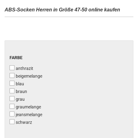
ABS-Socken Herren in Größe 47-50 online kaufen
FARBE
FARBE
anthrazit
beigemelange
blau
braun
grau
graumelange
jeansmelange
schwarz