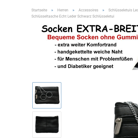
»
»
»
Startseite
Herren
Accessoires
Schlüsseletuis Le
Schlüsseltasche Echt Leder Schwarz Schlüsseletui