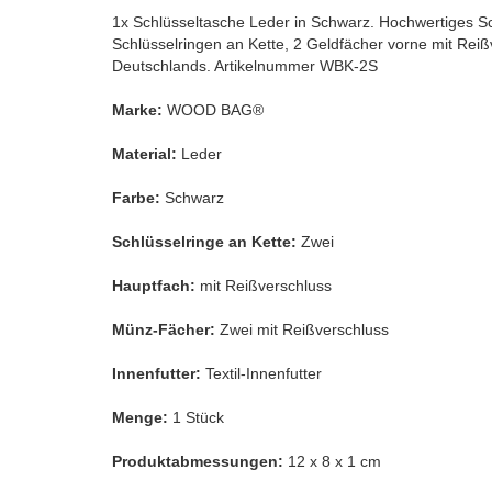
1x Schlüsseltasche Leder in Schwarz. Hochwertiges Sc
Schlüsselringen an Kette, 2 Geldfächer vorne mit Rei
Deutschlands.
Artikelnummer WBK-2S
Marke:
WOOD BAG®
Material:
Leder
Farbe:
Schwarz
Schlüsselringe an Kette:
Zwei
Hauptfach:
mit Reißverschluss
Münz-Fächer:
Zwei mit Reißverschluss
Innenfutter:
Textil-Innenfutter
Menge:
1 Stück
Produktabmessungen:
12 x 8 x 1 cm