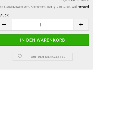
14,95 EUR pro Stück
ein Steuerausweis gem. Kleinuntern.-Reg. §19 UStG evt. zzgl.
Versand
Stück:
ück
AUF DEN MERKZETTEL