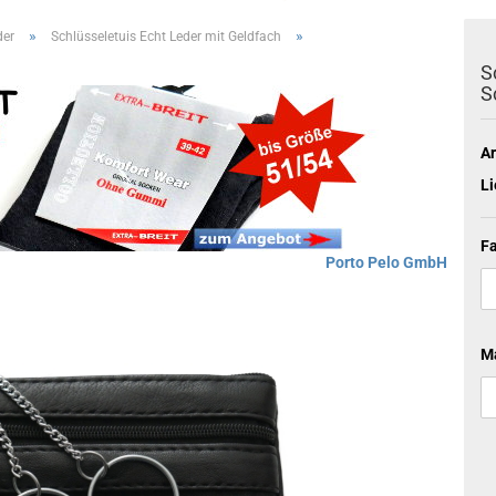
»
»
der
Schlüsseletuis Echt Leder mit Geldfach
S
S
Ar
Li
Fa
Porto Pelo GmbH
Ma