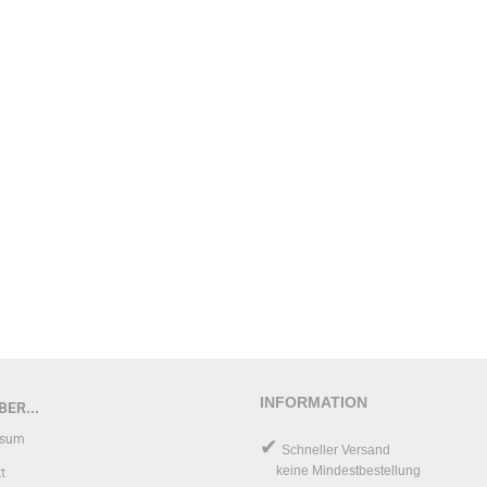
INFORMATION
ER...
ssum
✔
Schneller Versand
keine Mindestbestellung
t