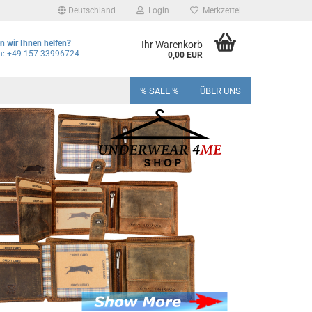
Deutschland
Login
Merkzettel
 wir Ihnen helfen?
Ihr Warenkorb
on: +49 157 33996724
0,00 EUR
% SALE %
ÜBER UNS