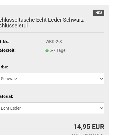
NEU
chlüsseltasche Echt Leder Schwarz
chlüsseletui
t.Nr.:
WBK-2-S
eferzeit:
6-7 Tage
rbe:
terial:
14,95 EUR