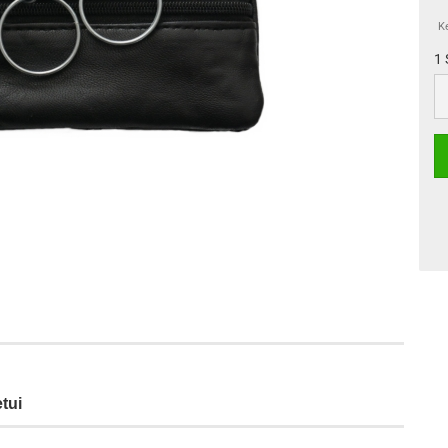
K
1 
1
St
tui