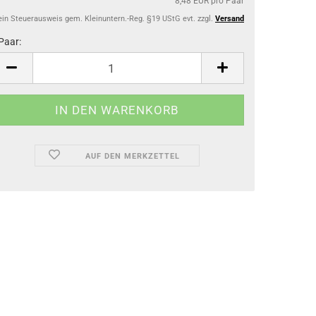
8,48 EUR pro Paar
ein Steuerausweis gem. Kleinuntern.-Reg. §19 UStG evt. zzgl.
Versand
Paar:
ar
AUF DEN MERKZETTEL