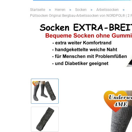
»
»
»
»
Startseite
Herren
Socken
Arbeitssocken
Püttsocken Original Bergbau-Arbeitssocken von NORDPOL® | 2