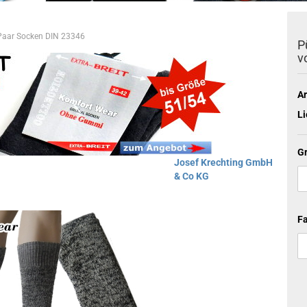
 Paar Socken DIN 23346
P
v
Ar
Li
G
Josef Krechting GmbH
& Co KG
Fa