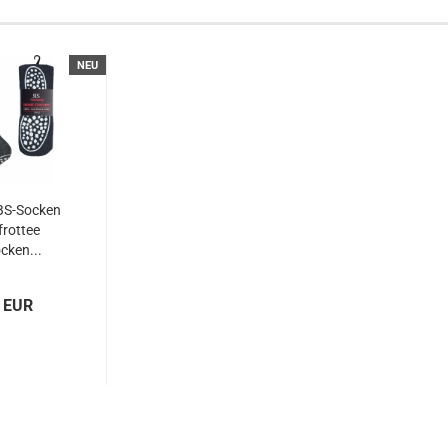
NEU
BS-Socken
frottee
cken...
5 EUR