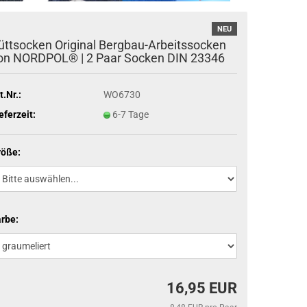
NEU
üttsocken Original Bergbau-Arbeitssocken
on NORDPOL® | 2 Paar Socken DIN 23346
t.Nr.:
WO6730
eferzeit:
6-7 Tage
röße:
rbe:
16,95 EUR