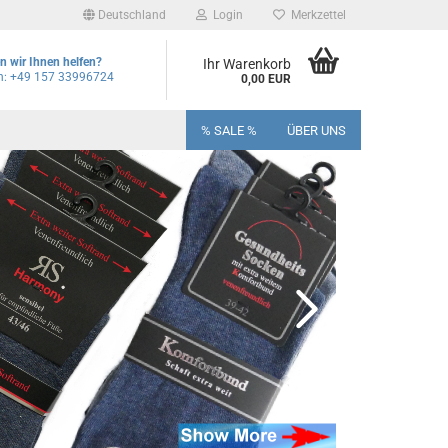
Deutschland
Login
Merkzettel
 wir Ihnen helfen?
Ihr Warenkorb
on: +49 157 33996724
0,00 EUR
% SALE %
ÜBER UNS