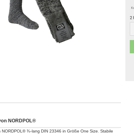
K
2 
2
Pa
n von NORDPOL®
on NORDPOL® ¾-lang DIN 23346 in Größe One Size. Stabile